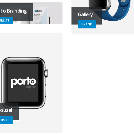
to Branding
Gallery
BSITE
BRAND
ousel
BSITE