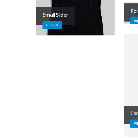
Por
Small Slider
WE
DESIGN
Car
WE