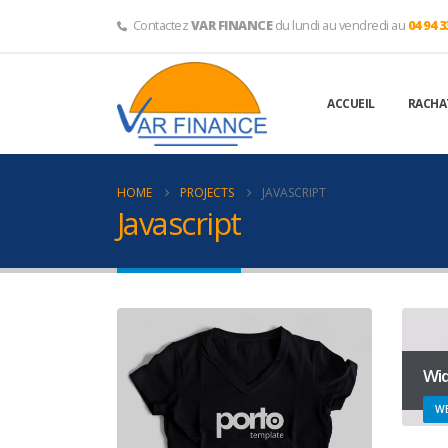
Contactez
VAR FINANCE
du lundi au vendredi au
04 94 3
ACCUEIL
RACHAT
HOME
PROJECTS
JAVASCRIPT
Javascript
Wid
WE