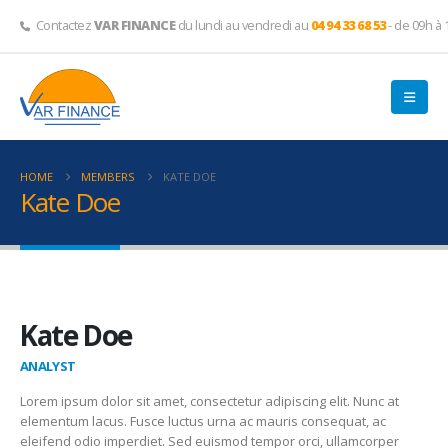
Contactez
VAR FINANCE
du lundi au vendredi au
04 94 33 68 53
- de 09h à 
HOME
MEMBERS
KATE DOE
Kate Doe
Kate Doe
ANALYST
Lorem ipsum dolor sit amet, consectetur adipiscing elit. Nunc at
elementum lacus. Fusce luctus urna ac mauris consequat, ac
eleifend odio imperdiet. Sed euismod tempor orci, ullamcorper