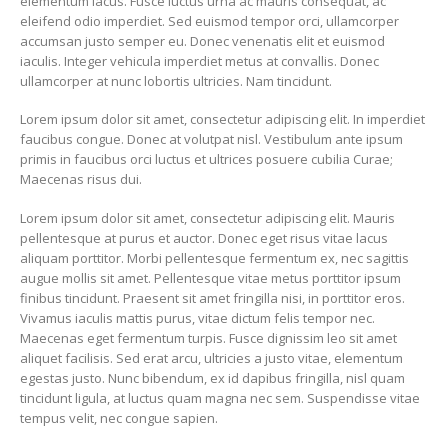
elementum lacus. Fusce luctus urna ac mauris consequat, ac
eleifend odio imperdiet. Sed euismod tempor orci, ullamcorper
accumsan justo semper eu. Donec venenatis elit et euismod
iaculis. Integer vehicula imperdiet metus at convallis. Donec
ullamcorper at nunc lobortis ultricies. Nam tincidunt.
Lorem ipsum dolor sit amet, consectetur adipiscing elit. In imperdiet
faucibus congue. Donec at volutpat nisl. Vestibulum ante ipsum
primis in faucibus orci luctus et ultrices posuere cubilia Curae;
Maecenas risus dui.
Lorem ipsum dolor sit amet, consectetur adipiscing elit. Mauris
pellentesque at purus et auctor. Donec eget risus vitae lacus
aliquam porttitor. Morbi pellentesque fermentum ex, nec sagittis
augue mollis sit amet. Pellentesque vitae metus porttitor ipsum
finibus tincidunt. Praesent sit amet fringilla nisi, in porttitor eros.
Vivamus iaculis mattis purus, vitae dictum felis tempor nec.
Maecenas eget fermentum turpis. Fusce dignissim leo sit amet
aliquet facilisis. Sed erat arcu, ultricies a justo vitae, elementum
egestas justo. Nunc bibendum, ex id dapibus fringilla, nisl quam
tincidunt ligula, at luctus quam magna nec sem. Suspendisse vitae
tempus velit, nec congue sapien.